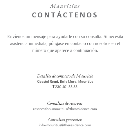
Ofertas
Mauritius
CONTÁCTENOS
Contacto
Adulto
Niños
Habitación 1
Envíenos un mensaje para ayudarle con su consulta. Si necesita
Find a Hotel
Idiomas
Código Promocional
asistencia inmediata, póngase en contacto con nosotros en el
número que aparece a continuación.
Share
Modificar / Cancele su reserva
Detalles de contacto de Mauricio
Coastal Road, Belle Mare, Mauritius
T
230 401 88 88
Consultas de reserva:
reservation-mauritius@theresidence.com
Consultas generales:
info-mauritius@theresidence.com