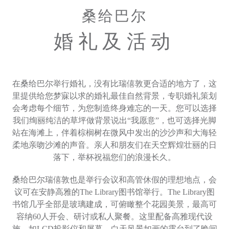
礼遇
桑给巴尔
礼劵
成人
儿童
婚礼及活动
客房 1
联系我们
选择酒店
语言
优惠代码
在桑给巴尔举行婚礼，没有比瑞僖敦更合适的地方了，这
分享
里提供给您梦寐以求的婚礼最佳自然背景，专职婚礼策划
会考虑每个细节，为您制造终身难忘的一天。您可以选择
我们绚丽纯洁的草坪做背景说出“我愿意”，也可选择光脚
修改或取消预订
站在海滩上，伴着棕榈树在微风中发出的沙沙声和大海轻
柔地亲吻沙滩的声音。亲人和朋友们在天空辉煌壮丽的日
落下，举杯祝福您们的浪漫长久。
桑给巴尔瑞僖敦也是举行会议和高管休假的理想地点，会
议可在安静高雅的The Library图书馆举行。The Library图
书馆几乎全部是玻璃建成，可俯瞰整个花园美景，最高可
容纳60人开会、研讨或私人聚餐。这里配备高雅现代设
施，如LCD投影仪和屏幕，白天风景如画的露台到了晚间