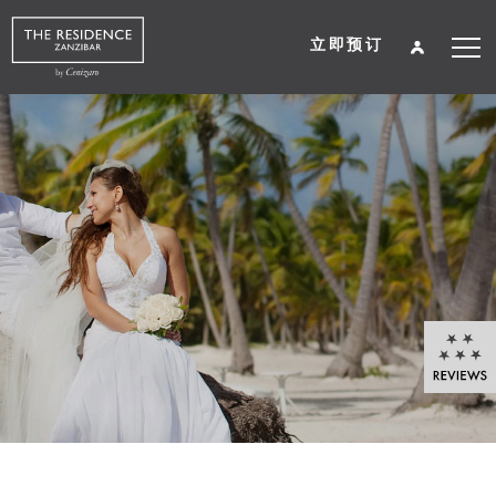
立即预订
关于我们
August
2026
住宿
Su
Mo
Tu
We
Th
Fr
Sa
餐饮
1
2
3
4
5
6
7
8
水疗养生
9
10
11
12
13
14
15
16
17
18
19
20
21
22
婚礼及活动
23
24
25
26
27
28
29
30
31
目的地
图片廊
入住
入住晚数
客房数