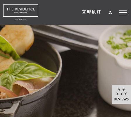
立即预订
关于我们
August
2026
住宿
Su
Mo
Tu
We
Th
Fr
Sa
餐饮
1
2
3
4
5
6
7
8
水疗养生
9
10
11
12
13
14
15
16
17
18
19
20
21
22
婚礼及活动
23
24
25
26
27
28
29
30
31
目的地
图片廊
入住
入住晚数
客房数