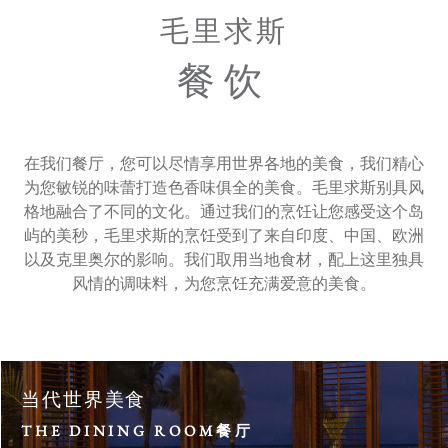
礼遇
毛里求斯
礼劵
成人
儿童
餐饮
客房 1
联系我们
选择酒店
语言
优惠代码
在我们餐厅，您可以尽情享用世界各地的美食，我们精心
分享
为您敏锐的味蕾打造色香味俱全的美食。毛里求斯别具风
格地融合了不同的文化。通过我们的烹饪让您感受这个岛
屿的美秒，毛里求斯的烹饪受到了来自印度、中国、欧洲
修改或取消预订
以及克里奥尔的影响。我们取用当地食材，配上这里独具
风情的调味料，为您烹饪充满爱意的美食。
当代世界美食
THE DINING ROOM餐厅